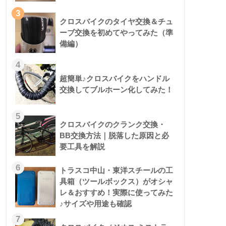
3
クロスバイクのタイヤ交換＆チュ
ーブ交換を初めてやってみた（準
備編）
4
超簡単♪クロスバイクをハンドル
交換してブルホーン化してみた！
5
クロスバイクのクランク交換・
BB交換方法｜脱落した原因と必
要工具を解説
6
トラスコ中山・東洋スチールの工
具箱（ツールボックス）がオシャ
レ＆おすすめ！実際に使ってみた
♪サイズや用途も確認
7