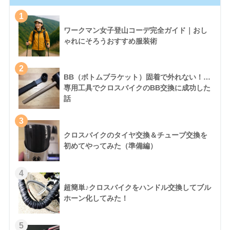
1
ワークマン女子登山コーデ完全ガイド｜おし
ゃれにそろうおすすめ服装術
2
BB（ボトムブラケット）固着で外れない！…
専用工具でクロスバイクのBB交換に成功した
話
3
クロスバイクのタイヤ交換＆チューブ交換を
初めてやってみた（準備編）
4
超簡単♪クロスバイクをハンドル交換してブル
ホーン化してみた！
5