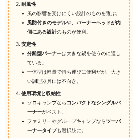
耐風性
風の影響を受けにくい設計のものを選ぶ。
風防付きのモデル
や、
バーナーヘッドが内
側にある設計
のものが便利。
安定性
分離型バーナー
は大きな鍋を使うのに適し
ている。
一体型は軽量で持ち運びに便利だが、大き
い調理器具には不向き。
使用環境と収納性
ソロキャンプなら
コンパクトなシングルバ
ーナー
がベスト。
ファミリーやグループキャンプなら
ツーバ
ーナータイプ
も選択肢に。