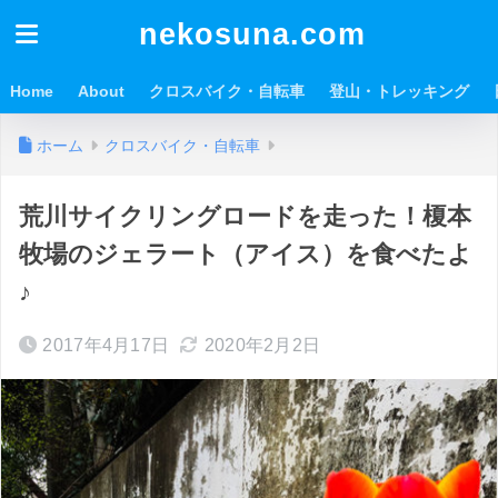
nekosuna.com
Home
About
クロスバイク・自転車
登山・トレッキング
ホーム
クロスバイク・自転車
荒川サイクリングロードを走った！榎本
牧場のジェラート（アイス）を食べたよ
♪
2017年4月17日
2020年2月2日